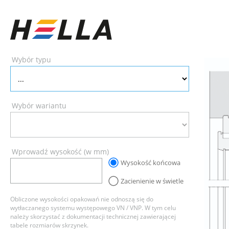
Wybór typu
Wybór wariantu
Wprowadź wysokość (w mm)
Wysokość końcowa
Zacienienie w świetle
Obliczone wysokości opakowań nie odnoszą się do
wytłaczanego systemu występowego VN / VNP. W tym celu
należy skorzystać z dokumentacji technicznej zawierającej
tabele rozmiarów skrzynek.